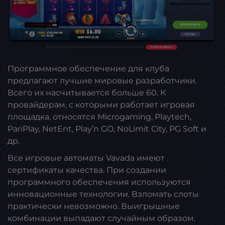
Программное обеспечение для клуба
предлагают лучшие мировые разработчики.
Всего их насчитывается больше 60. К
провайдерам, с которыми работает игровая
площадка, относятся Microgaming, Playtech,
PariPlay, NetEnt, Play’n GO, NoLimit City, PG Soft и
др.
Все игровые автоматы Vavada имеют
сертификаты качества. При создании
программного обеспечения используются
инновационные технологии. Взломать слоты
практически невозможно. Выигрышные
комбинации выпадают случайным образом.