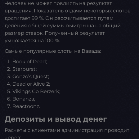
Человек не может повлиять на результат
вращения. Показатель отдачи некоторых слотов
достигает 99 %. Он рассчитывается путем
деления общей суммы выигрыша на общий
размер ставок. Полученный результат
умножается на 100 %.
Самые популярные слоты на Вавада:
Book of Dead;
Starburst;
Gonzo’s Quest;
Dead or Alive 2;
Vikings Go Berzerk;
Bonanza;
Reactoonz.
Депозиты и вывод денег
Расчеты с клиентами администрация проводит
через: