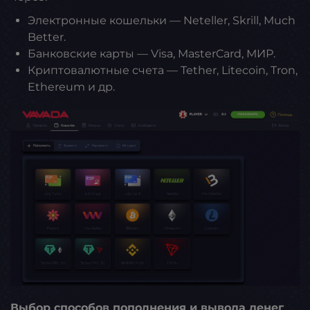
Электронные кошельки — Neteller, Skrill, Much
Better.
Банковские карты — Visa, MasterCard, МИР.
Криптовалютные счета — Tether, Litecoin, Tron,
Ethereum и др.
Выбор способов пополнения и вывода денег