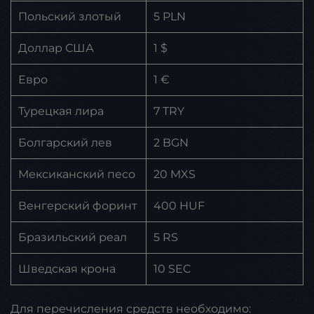
Польский злотый
5 PLN
Доллар США
1 $
Евро
1 €
Турецкая лира
7 TRY
Болгарский лев
2 BGN
Мексиканский песо
20 MXS
Венгерский форинт
400 HUF
Бразильский реал
5 RS
Шведская крона
10 SEC
Для перечисления средств необходимо: