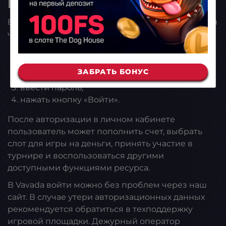
Вход в личный кабинет
Вавада вход доступен через официальный сайт и
через зеркало. Для авторизации нужно:
нажать кнопку «Вход», расположенную в
верхней части главной страницы;
ЗАБРАТЬ БОНУС
указать номер телефона или email;
ввести пароль;
нажать кнопку «Войти».
После авторизации в личном кабинете
пользователь может пополнить счет, выбрать
слот для игры на деньги, принять участие в
турнире и воспользоваться другими
доступными функциями ресурса.
В Vavada войти можно без проблем через наш
сайт. В случае утери авторизационных данных
рекомендуется обратиться в техподдержку
игровой площадки. Дежурный оператор