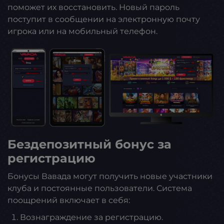
поможет их восстановить. Новый пароль
поступит в сообщении на электронную почту
игрока или на мобильный телефон.
Бездепозитный бонус за
pегистpацию
Бонусы Вавада могут получить новые участники
клуба и постоянные пользователи. Система
поощрений включает в себя:
Вознаграждение за регистрацию.