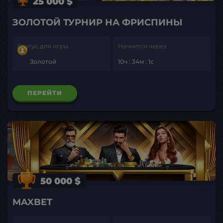
25 000 $
ЗОЛОТОЙ ТУРНИР НА ФРИСПИНЫ
Статус для игры
Начнется через
Золотой
10ч : 33м : 58с
ПЕРЕЙТИ
50 000 $
MAXBET