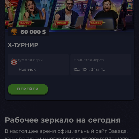
60 000 $
Х-ТУРНИР
Статус для игры
Начнется через
Новичок
10д : 10ч : 33м : 58с
ПЕРЕЙТИ
Рабочее зеркало на сегодня
В настоящее время официальный сайт Вавада,
как и ресурсы многих других игровых площадок,